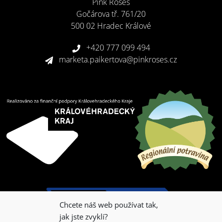
Pink Roses
Gočárova tř. 761/20
500 02 Hradec Králové
+420 777 099 494
marketa.paikertova@pinkroses.cz
Chcete náš web používat tak,
jak jste zvyklí?