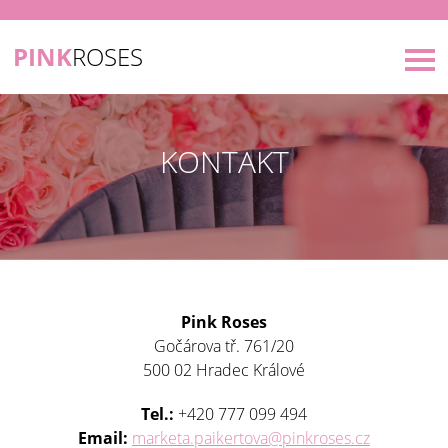
PINK
ROSES
KONTAKT
Pink Roses
Gočárova tř. 761/20
500 02 Hradec Králové
Tel.:
+420 777 099 494
Email:
marketa.paikertova@pinkroses.cz