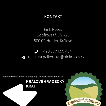
KONTAKT
Pink Roses
Gočárova tř. 761/20
500 02 Hradec Králové
+420 777 099 494
marketa.paikertova@pinkroses.cz