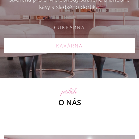
kávy a sladkého dortíku.
CUKRÁRNA
KAVÁRNA
příběh
O NÁS