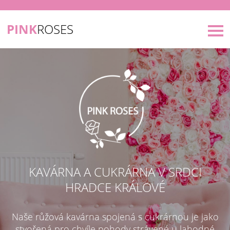
PINK
ROSES
KAVÁRNA A CUKRÁRNA V SRDCI
HRADCE KRÁLOVÉ
Naše růžová kavárna spojená s cukrárnou je jako
stvořená pro chvíle pohody strávené u lahodné